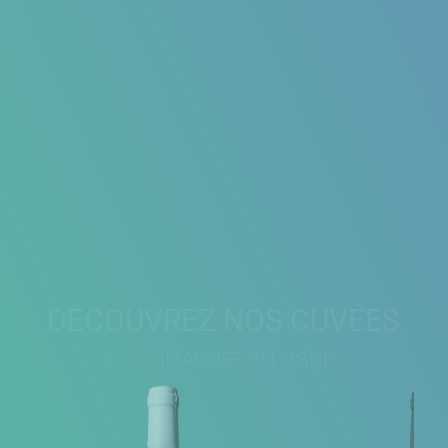
DÉCOUVREZ NOS CUVÉES
À COMMANDER EN LIGNE !