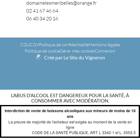
domainelesmeribelles@orange.fr
02 41 67 46 64
06 40 34 20 16
CGU
CGV
Politique de confidentialité
Mentions légales
Politique de cookie
Gérer mes cookies
Connexion
Créé par Le Site du Vigneron
L'ABUS D'ALCOOL EST DANGEREUX POUR LA SANTÉ, À
CONSOMMER AVEC MODÉRATION.
Interdiction de vente de boissons alcooliques aux mineurs de moins de 18
ans
La preuve de majorité de l'acheteur est exigée au moment de la vente en
ligne
CODE DE LA SANTÉ PUBLIQUE, ART. L 3342-1 et L. 3353-3