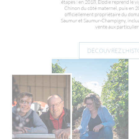
étapes : en 2018,
Élodie reprend le vi
Chinon du côté maternel
, puis en 2
officiellement
propriétaire du doma
Saumur et Saumur-Champigny, incluan
vente aux particulier
DÉCOUVREZ L’HIST