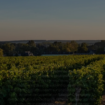
SOUZAY-CHAMPIGNY
BIENVENUE DANS NOTRE
DOMAINE VITICOLE FAMILIAL
Bienvenue au Domaine Les Méribelles, un
vignoble
familial niché au cœur de la Vallée de la Loire
, à Souzay-
Champigny. Depuis
quatre générations
, notre famille
cultive avec passion ces terres d'exception qui donnent
naissance à des vins authentiques et raffinés.
Nos vignes s'épanouissent sur un plateau dominant la
Loire, au cœur de l'appellation
Saumur-Champigny
. Le
terroir crayeux d'exception, le fameux "
tuffeau
", confère
à nos vins une
minéralité unique et une finesse