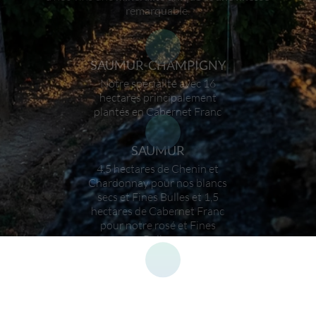
remarquable
.
SAUMUR-CHAMPIGNY
Notre spécialité avec 16
hectares principalement
plantés en Cabernet Franc
SAUMUR
4,5 hectares de Chenin et
Chardonnay pour nos blancs
secs et Fines Bulles et 1,5
hectares de Cabernet Franc
pour notre rosé et Fines
Bulles
CHINON
8 hectares dédiés aux Chinon
rouge et rosé