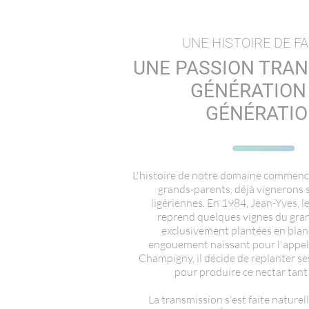
UNE HISTOIRE DE F
VOIR PLUS DE CUVÉES
UNE PASSION TRAN
GÉNÉRATION
GÉNÉRATI
L'histoire de notre domaine commen
grands-parents, déjà vignerons s
ligériennes
. En 1984, Jean-Yves, l
reprend quelques vignes du gran
exclusivement plantées en blan
engouement naissant pour
l'appe
Champigny
, il décide de replanter s
pour produire ce nectar tant
La transmission s'est faite nature