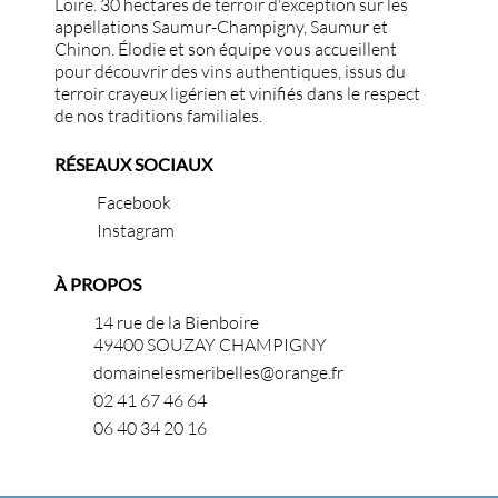
Loire. 30 hectares de terroir d'exception sur les
appellations Saumur-Champigny, Saumur et
Chinon. Élodie et son équipe vous accueillent
pour découvrir des vins authentiques, issus du
terroir crayeux ligérien et vinifiés dans le respect
de nos traditions familiales.
RÉSEAUX SOCIAUX
Facebook
Instagram
À PROPOS
14 rue de la Bienboire
49400 SOUZAY CHAMPIGNY
domainelesmeribelles@orange.fr
02 41 67 46 64
06 40 34 20 16