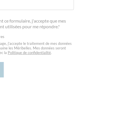
t ce formulaire, j'accepte que mes
nt utilisées pour me répondre.*
res
ge, j'accepte le traitement de mes données
aine les Méribelles. Mes données seront
ec la
Politique de confidentialité
.
D