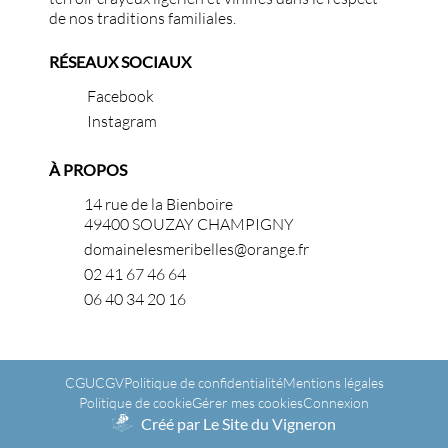
de nos traditions familiales.
RÉSEAUX SOCIAUX
Facebook
Instagram
À PROPOS
14 rue de la Bienboire
49400 SOUZAY CHAMPIGNY
domainelesmeribelles@orange.fr
02 41 67 46 64
06 40 34 20 16
CGU
CGV
Politique de confidentialité
Mentions légales
Politique de cookie
Gérer mes cookies
Connexion
Créé par Le Site du Vigneron