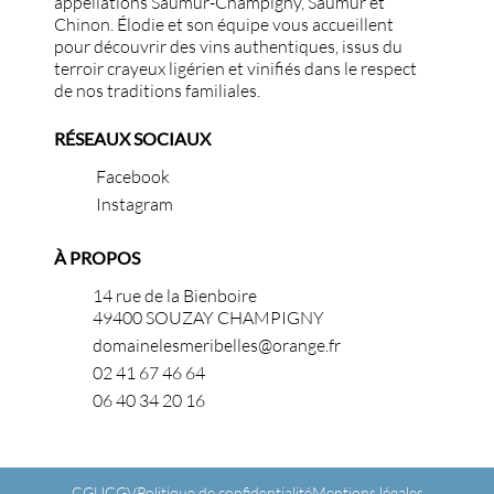
appellations Saumur-Champigny, Saumur et
Chinon. Élodie et son équipe vous accueillent
pour découvrir des vins authentiques, issus du
terroir crayeux ligérien et vinifiés dans le respect
de nos traditions familiales.
RÉSEAUX SOCIAUX
Facebook
Instagram
À PROPOS
14 rue de la Bienboire
49400 SOUZAY CHAMPIGNY
domainelesmeribelles@orange.fr
02 41 67 46 64
06 40 34 20 16
CGU
CGV
Politique de confidentialité
Mentions légales