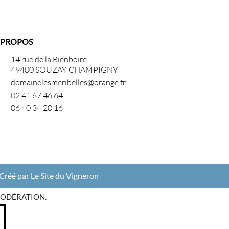
 PROPOS
14 rue de la Bienboire
49400 SOUZAY CHAMPIGNY
domainelesmeribelles@orange.fr
02 41 67 46 64
06 40 34 20 16
Créé par Le Site du Vigneron
MODÉRATION.