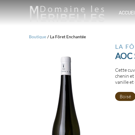
ACCUEI
Boutique
/
La Fôret Enchantée
LA F
AOC 
Cette cuvé
chenin et
vanille et
Boisé