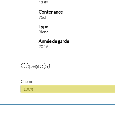
13.5°
Contenance
75cl
Type
Blanc
Année de garde
2029
Cépage(s)
Chenin
100%