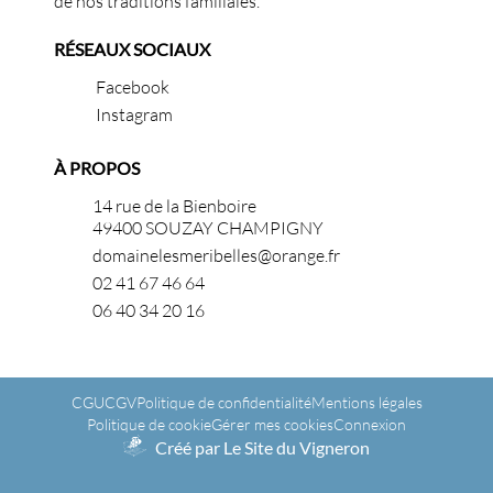
de nos traditions familiales.
RÉSEAUX SOCIAUX
Facebook
Instagram
À PROPOS
14 rue de la Bienboire
49400 SOUZAY CHAMPIGNY
domainelesmeribelles@orange.fr
02 41 67 46 64
06 40 34 20 16
CGU
CGV
Politique de confidentialité
Mentions légales
Politique de cookie
Gérer mes cookies
Connexion
Créé par Le Site du Vigneron