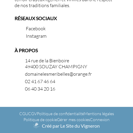
de nos traditions familiales.
RÉSEAUX SOCIAUX
Facebook
Instagram
À PROPOS
14 rue de la Bienboire
49400 SOUZAY CHAMPIGNY
domainelesmeribelles@orange.fr
02 41 67 46 64
06 40 34 20 16
CGU
CGV
Politique de confidentialité
Mentions légales
Politique de cookie
Gérer mes cookies
Connexion
Créé par Le Site du Vigneron